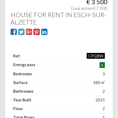
€
3 500
Guarantee € 7 000
HOUSE FOR RENT IN ESCH-SUR-
ALZETTE
Ref.
CPQBW
Energy pass
A
Bedrooms
3
Surface
180 m²
Bathrooms
2
Year Built
2025
Floor
2
Total floors
1