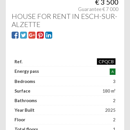
€
3 500
Guarantee € 7 000
HOUSE FOR RENT IN ESCH-SUR-
ALZETTE
Ref.
CPQCB
Energy pass
A
Bedrooms
3
Surface
180 m²
Bathrooms
2
Year Built
2025
Floor
2
Total floors
1