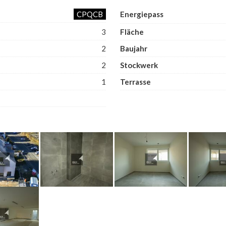
CPQCB
Energiepass
3
Fläche
2
Baujahr
2
Stockwerk
1
Terrasse