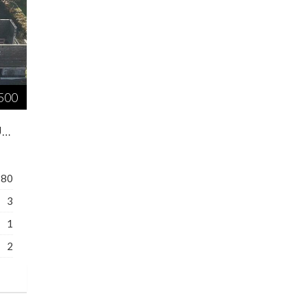
 500
HAUS ZU VERMIETEN IN ESCH-SUR-ALZETTE
180
3
1
2