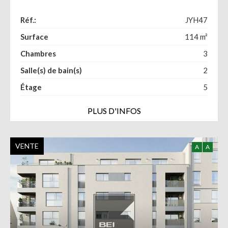
Réf.:
JYH47
Surface
114
m²
Chambres
3
Salle(s) de bain(s)
2
Étage
5
PLUS D'INFOS
VENTE
A
A