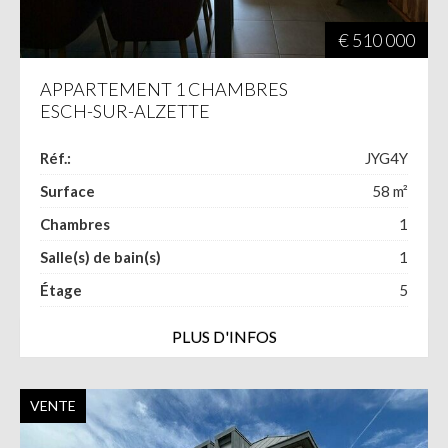
€ 510 000
APPARTEMENT 1 CHAMBRES
ESCH-SUR-ALZETTE
Réf.:
JYG4Y
Surface
58
m²
Chambres
1
Salle(s) de bain(s)
1
Étage
5
PLUS D'INFOS
VENTE