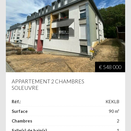
€ 548 000
APPARTEMENT 2 CHAMBRES
SOLEUVRE
Réf.:
KEKLB
Surface
90
m²
Chambres
2
Salle(s) de bain(s)
1