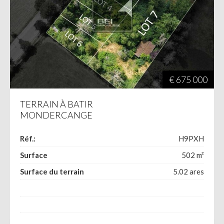
€ 675 000
TERRAIN À BATIR
MONDERCANGE
Réf.:
H9PXH
Surface
502
m²
Surface du terrain
5.02
ares