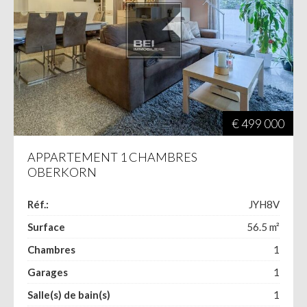
€ 499 000
APPARTEMENT 1 CHAMBRES
OBERKORN
Réf.:
JYH8V
Surface
56.5
m²
Chambres
1
Garages
1
Salle(s) de bain(s)
1