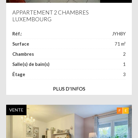
APPARTEMENT 2 CHAMBRES
LUXEMBOURG
Réf.:
JYH8Y
Surface
71
m²
Chambres
2
Salle(s) de bain(s)
1
Étage
3
PLUS D'INFOS
VENTE
F
E