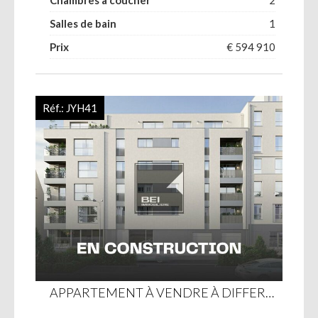
Chambres à coucher
2
Salles de bain
1
Prix
€ 594 910
Réf.:
JYH41
APPARTEMENT À VENDRE À DIFFERDANGE