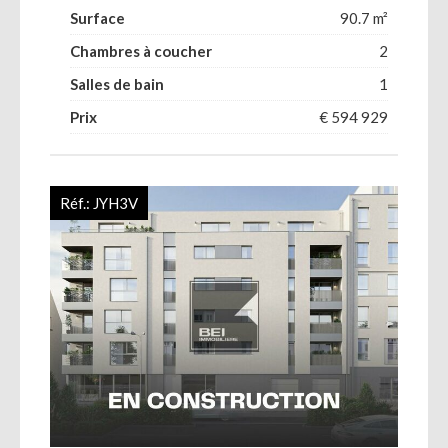
Surface
90.7 m²
Chambres à coucher
2
Salles de bain
1
Prix
€ 594 929
Réf.:
JYH3V