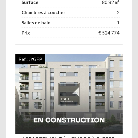
Surface
80.82 m²
Chambres à coucher
2
Salles de bain
1
Prix
€ 524 774
Réf.:
JYGFP