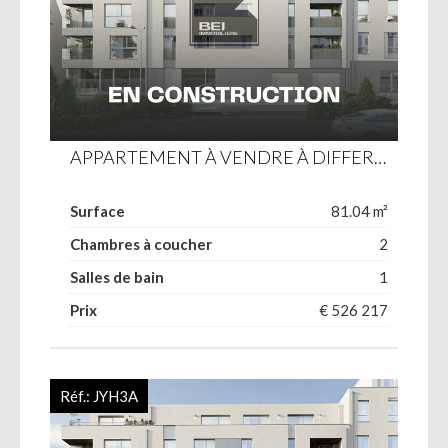
APPARTEMENT À VENDRE À DIFFERDANGE
Surface
81.04 m²
Chambres à coucher
2
Salles de bain
1
Prix
€ 526 217
Réf.:
JYH3A